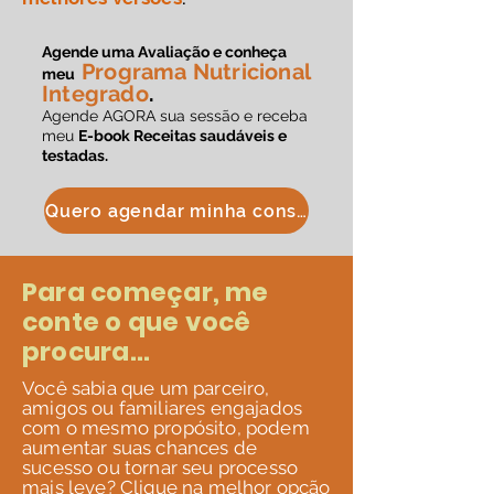
Agende uma Avaliação e conheça
Programa Nutricional
meu
Integrado
.
Agende AGORA sua sessão e receba
meu
E-book Receitas saudáveis e
testadas.
Quero agendar minha consulta
Para começar, me
conte o que você
procura...
Você sabia que um parceiro,
amigos ou familiares engajados
com o mesmo propósito, podem
aumentar suas chances de
sucesso ou tornar seu processo
mais leve? Clique na melhor opção